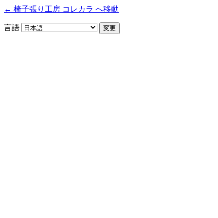
← 椅子張り工房 コレカラ へ移動
言語